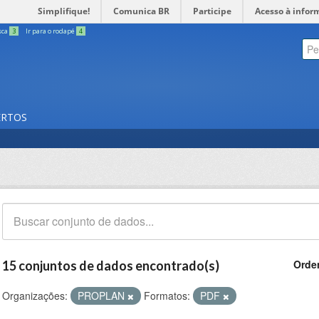
Simplifique!
Comunica BR
Participe
Acesso à infor
sca
3
Ir para o rodapé
4
ERTOS
Orde
15 conjuntos de dados encontrado(s)
Organizações:
PROPLAN
Formatos:
PDF