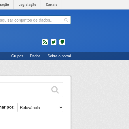
mação
Legislação
Canais
feed
twitter
Códigos
Grupos
Dados
Sobre o portal
fonte
de
projetos
do
dados.gov.br
no
Github
nar por