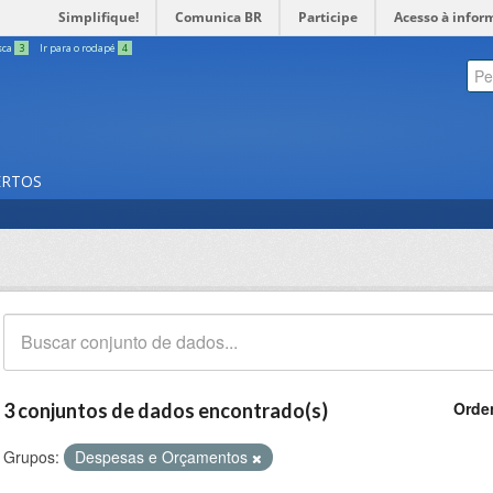
Simplifique!
Comunica BR
Participe
Acesso à infor
sca
3
Ir para o rodapé
4
ERTOS
Orde
3 conjuntos de dados encontrado(s)
Grupos:
Despesas e Orçamentos