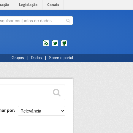
mação
Legislação
Canais
feed
twitter
Códigos
Grupos
Dados
Sobre o portal
fonte
de
projetos
do
dados.gov.br
no
Github
nar por