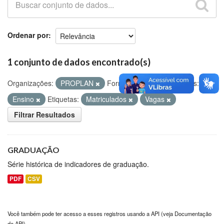
Github
Ordenar por
1 conjunto de dados encontrado(s)
Organizações:
PROPLAN
Formatos:
CSV
Grupos:
Ensino
Etiquetas:
Matriculados
Vagas
Filtrar Resultados
GRADUAÇÃO
Série histórica de indicadores de graduação.
PDF
CSV
Você também pode ter acesso a esses registros usando a
API
(veja
Documentação
da API
).