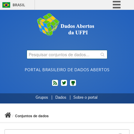
BRASIL
Simplifique!
Comunica BR
Participe
Acesso à informação
Legislação
Canais
PORTAL BRASILEIRO DE DADOS ABERTOS
feed
twitter
Códigos
Grupos
Dados
Sobre o portal
fonte
de
projetos
Conjuntos de dados
do
dados.gov.br
no