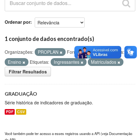
Github
Ordenar por
1 conjunto de dados encontrado(s)
Organizações:
PROPLAN
Formatos:
CSV
Grupos:
Ensino
Etiquetas:
Ingressantes
Matriculados
Filtrar Resultados
GRADUAÇÃO
Série histórica de indicadores de graduação.
PDF
CSV
Você também pode ter acesso a esses registros usando a
API
(veja
Documentação
da API
).