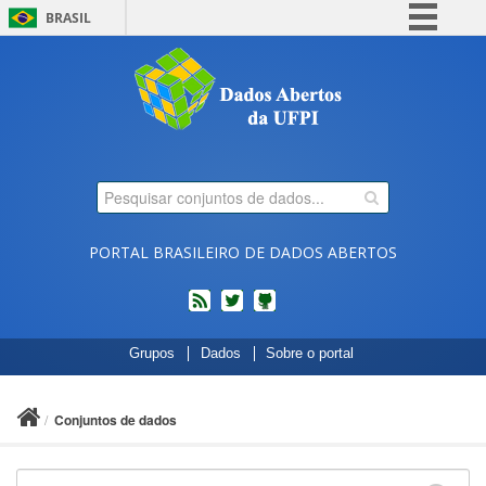
BRASIL
Simplifique!
Comunica BR
Participe
Acesso à informação
Legislação
Canais
PORTAL BRASILEIRO DE DADOS ABERTOS
feed
twitter
Códigos
Grupos
Dados
Sobre o portal
fonte
de
projetos
Conjuntos de dados
do
dados.gov.br
no