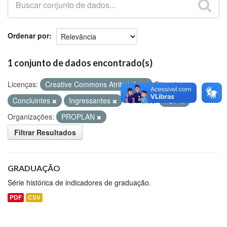
Github
Ordenar por
1 conjunto de dados encontrado(s)
Licenças:
Creative Commons Atribuição
Etiquetas:
Concluintes
Ingressantes
Formatos:
PDF
Organizações:
PROPLAN
Filtrar Resultados
GRADUAÇÃO
Série histórica de indicadores de graduação.
PDF
CSV