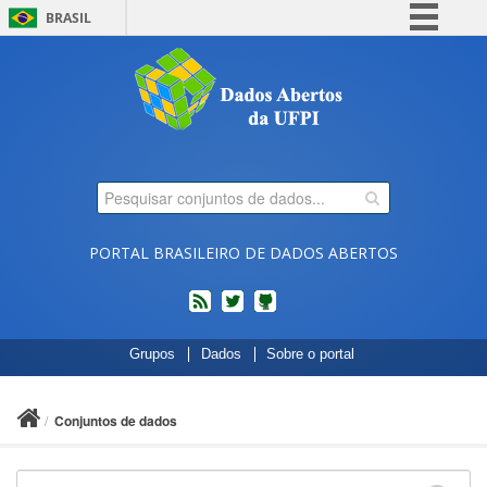
BRASIL
Simplifique!
Comunica BR
Participe
Acesso à informação
Legislação
Canais
PORTAL BRASILEIRO DE DADOS ABERTOS
feed
twitter
Códigos
Grupos
Dados
Sobre o portal
fonte
de
projetos
Conjuntos de dados
do
dados.gov.br
no