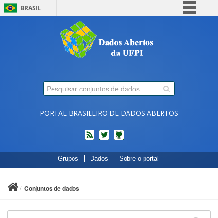
BRASIL
Simplifique!
Comunica BR
Participe
Acesso à informação
Legislação
Canais
PORTAL BRASILEIRO DE DADOS ABERTOS
feed
twitter
Códigos
Grupos
Dados
Sobre o portal
fonte
de
projetos
Conjuntos de dados
do
dados.gov.br
no