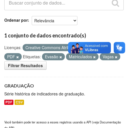
Github
Ordenar por
1 conjunto de dados encontrado(s)
Licenças:
Creative Commons Atribuição
Formatos:
PDF
Etiquetas:
Evasão
Matriculados
Vagas
Filtrar Resultados
GRADUAÇÃO
Série histórica de indicadores de graduação.
PDF
CSV
Você também pode ter acesso a esses registros usando a
API
(veja
Documentação
da API
).