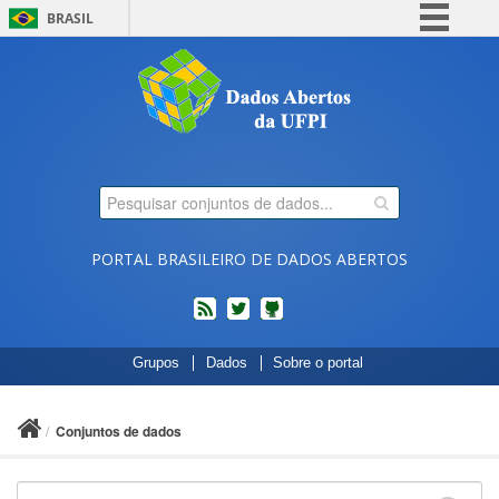
BRASIL
Simplifique!
Comunica BR
Participe
Acesso à informação
Legislação
Canais
PORTAL BRASILEIRO DE DADOS ABERTOS
feed
twitter
Códigos
Grupos
Dados
Sobre o portal
fonte
de
projetos
Conjuntos de dados
do
dados.gov.br
no