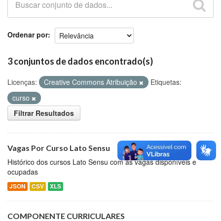
Github
Ordenar por
3 conjuntos de dados encontrado(s)
Licenças:
Creative Commons Atribuição
Etiquetas:
curso
Filtrar Resultados
Vagas Por Curso Lato Sensu
Histórico dos cursos Lato Sensu com as vagas disponíveis e
ocupadas
JSON
CSV
XLS
COMPONENTE CURRICULARES