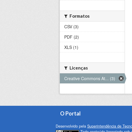
Formatos
CSV (3)
PDF (2)
XLS (1)
Licenças
Creative Commons At... (3)
O Portal
Desenvolvido pela
Superintendência de Tecno
Todo conteúdo licenciado sob