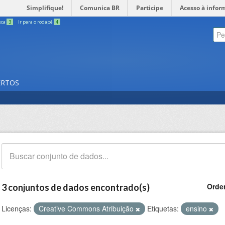
Simplifique!
Comunica BR
Participe
Acesso à infor
sca
3
Ir para o rodapé
4
ERTOS
Orde
3 conjuntos de dados encontrado(s)
Licenças:
Creative Commons Atribuição
Etiquetas:
ensino