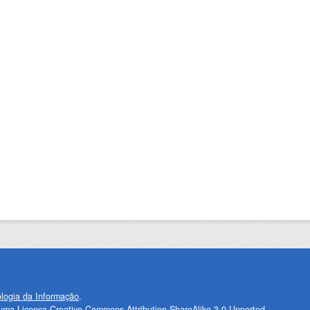
logia da Informação
.
 uma Licença
Creative Commons Attribution-ShareAlike 3.0 Unported
.