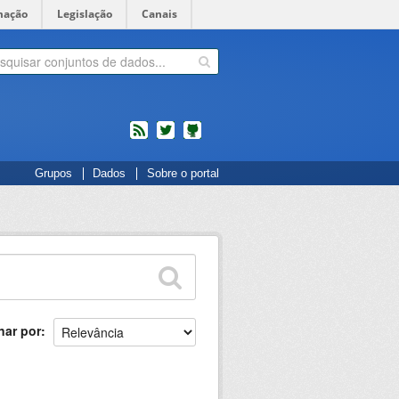
mação
Legislação
Canais
feed
twitter
Códigos
Grupos
Dados
Sobre o portal
fonte
de
projetos
do
dados.gov.br
no
Github
nar por