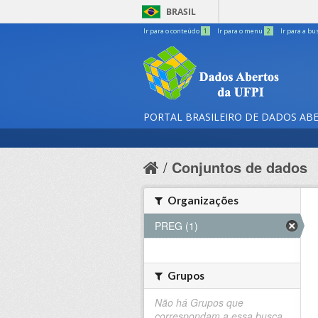
BRASIL
Ir para o conteúdo
1
Ir para o menu
2
Ir para a bu
PORTAL BRASILEIRO DE DADOS AB
Conjuntos de dados
Organizações
PREG (1)
Grupos
Não há Grupos que
correspondam a essa busca