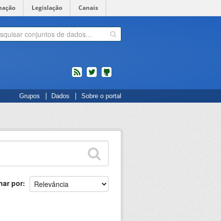
mação
Legislação
Canais
feed
twitter
Códigos
Grupos
Dados
Sobre o portal
fonte
de
projetos
do
dados.gov.br
no
Github
nar por