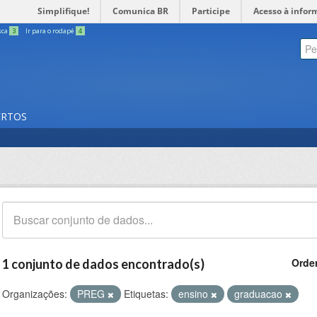
Simplifique!
Comunica BR
Participe
Acesso à infor
sca
3
Ir para o rodapé
4
ERTOS
Orde
1 conjunto de dados encontrado(s)
Organizações:
PREG
Etiquetas:
ensino
graduacao