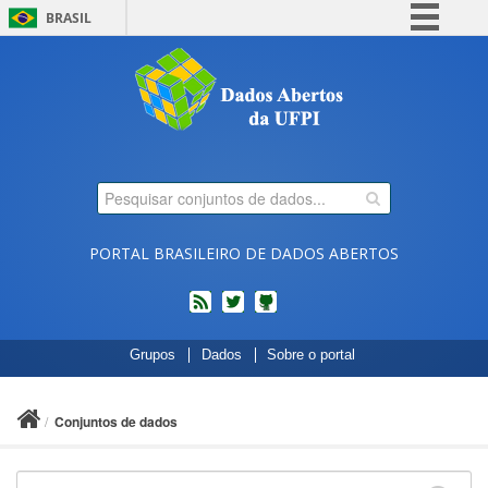
BRASIL
Simplifique!
Comunica BR
Participe
Acesso à informação
Legislação
Canais
PORTAL BRASILEIRO DE DADOS ABERTOS
feed
twitter
Códigos
Grupos
Dados
Sobre o portal
fonte
de
projetos
Conjuntos de dados
do
dados.gov.br
no