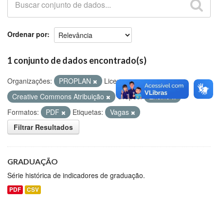
Github
Ordenar por
1 conjunto de dados encontrado(s)
Organizações:
PROPLAN
Licenças:
Creative Commons Atribuição
Grupos:
Ensino
Formatos:
PDF
Etiquetas:
Vagas
Filtrar Resultados
GRADUAÇÃO
Série histórica de indicadores de graduação.
PDF
CSV