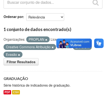
Github
Ordenar por
1 conjunto de dados encontrado(s)
Organizações:
PROPLAN
Licenças:
Creative Commons Atribuição
Etiquetas:
ENADE
Evasão
Filtrar Resultados
GRADUAÇÃO
Série histórica de indicadores de graduação.
PDF
CSV