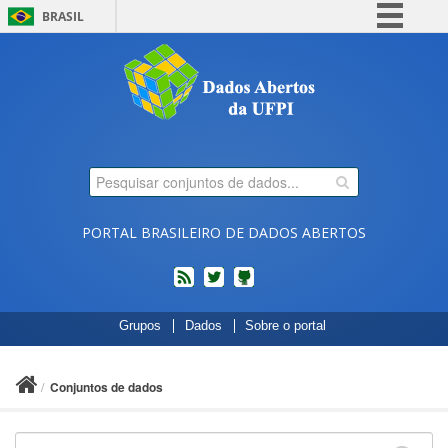
BRASIL
Simplifique!
Comunica BR
Participe
Acesso à informação
Legislação
Canais
PORTAL BRASILEIRO DE DADOS ABERTOS
feed
twitter
Códigos
Grupos
Dados
Sobre o portal
fonte
de
projetos
Conjuntos de dados
do
dados.gov.br
no