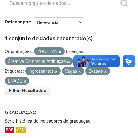
Github
Ordenar por
1 conjunto de dados encontrado(s)
Organizações:
PROPLAN
Licenças:
Creative Commons Atribuição
Formatos:
CSV
Etiquetas:
Ingressantes
Vagas
Evasão
ENADE
Filtrar Resultados
GRADUAÇÃO
Série histórica de indicadores de graduação.
PDF
CSV