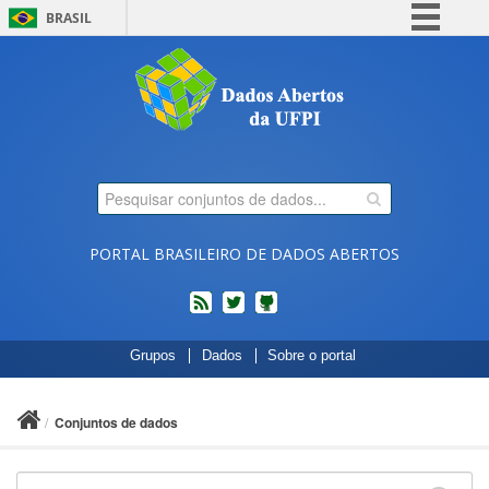
BRASIL
Simplifique!
Comunica BR
Participe
Acesso à informação
Legislação
Canais
PORTAL BRASILEIRO DE DADOS ABERTOS
feed
twitter
Códigos
Grupos
Dados
Sobre o portal
fonte
de
projetos
Conjuntos de dados
do
dados.gov.br
no