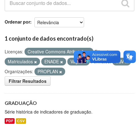
Github
Ordenar por
1 conjunto de dados encontrado(s)
Licenças:
Creative Commons Atribuição
Etiquetas:
Matriculados
ENADE
Vagas
Formatos:
CSV
Organizações:
PROPLAN
Filtrar Resultados
GRADUAÇÃO
Série histórica de indicadores de graduação.
PDF
CSV