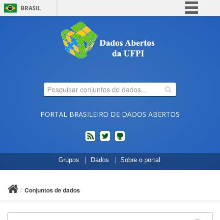
BRASIL
Simplifique!
Comunica BR
Participe
Acesso à informação
Legislação
Canais
PORTAL BRASILEIRO DE DADOS ABERTOS
feed
twitter
Códigos
Grupos
Dados
Sobre o portal
fonte
de
projetos
Conjuntos de dados
do
dados.gov.br
no