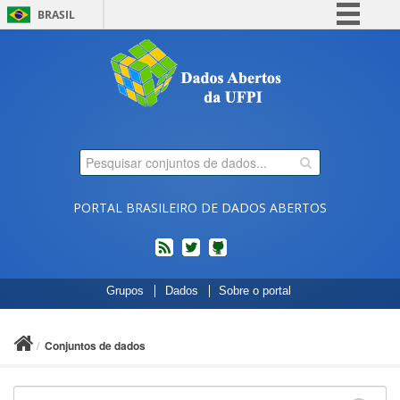
BRASIL
Simplifique!
Comunica BR
Participe
Acesso à informação
Legislação
Canais
PORTAL BRASILEIRO DE DADOS ABERTOS
feed
twitter
Códigos
Grupos
Dados
Sobre o portal
fonte
de
projetos
Conjuntos de dados
do
dados.gov.br
no