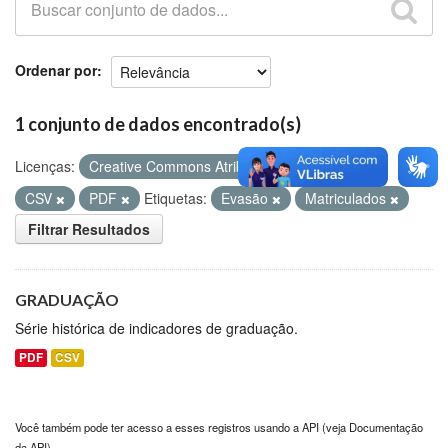
Github
Ordenar por
1 conjunto de dados encontrado(s)
Licenças:
Creative Commons Atribuição
Formatos:
CSV
PDF
Etiquetas:
Evasão
Matriculados
Filtrar Resultados
GRADUAÇÃO
Série histórica de indicadores de graduação.
PDF
CSV
Você também pode ter acesso a esses registros usando a
API
(veja
Documentação
da API
).