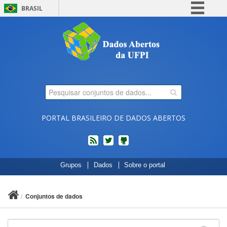
BRASIL
Simplifique!
Comunica BR
Participe
Acesso à informação
Legislação
Canais
PORTAL BRASILEIRO DE DADOS ABERTOS
feed
twitter
Códigos
Grupos
Dados
Sobre o portal
fonte
de
projetos
Conjuntos de dados
do
dados.gov.br
no