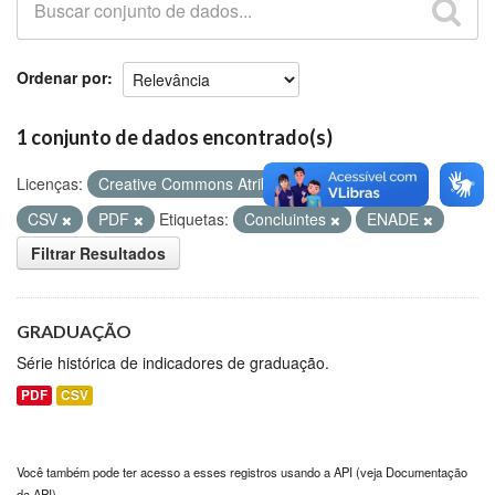
Github
Ordenar por
1 conjunto de dados encontrado(s)
Licenças:
Creative Commons Atribuição
Formatos:
CSV
PDF
Etiquetas:
Concluintes
ENADE
Filtrar Resultados
GRADUAÇÃO
Série histórica de indicadores de graduação.
PDF
CSV
Você também pode ter acesso a esses registros usando a
API
(veja
Documentação
da API
).