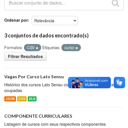
Github
Ordenar por
3 conjuntos de dados encontrado(s)
Formatos:
CSV
Etiquetas:
curso
Filtrar Resultados
Vagas Por Curso Lato Sensu
Histórico dos cursos Lato Sensu com as vagas disponíveis e
ocupadas
JSON
CSV
XLS
COMPONENTE CURRICULARES
Listagem de cursos com seus respectivos componentes