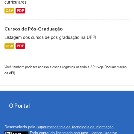
curriculares
CSV
PDF
Cursos de Pós-Graduação
Listagem dos cursos de pós-graduação na UFPI
CSV
PDF
Você também pode ter acesso a esses registros usando a
API
(veja
Documentação
da API
).
O Portal
Desenvolvido pela
Superintendência de Tecnologia da Informação
.
Todo conteúdo licenciado sob uma Licença
Creative