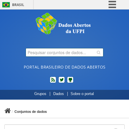
BRASIL
Simplifique!
Comunica BR
Participe
Acesso à informação
Legislação
Canais
PORTAL BRASILEIRO DE DADOS ABERTOS
feed
twitter
Códigos
Grupos
Dados
Sobre o portal
fonte
de
projetos
Conjuntos de dados
do
dados.gov.br
no