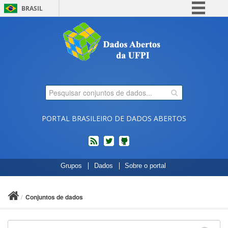
BRASIL
Simplifique!
Comunica BR
Participe
Acesso à informação
Legislação
Canais
PORTAL BRASILEIRO DE DADOS ABERTOS
feed
twitter
Códigos
Grupos
Dados
Sobre o portal
fonte
de
projetos
Conjuntos de dados
do
dados.gov.br
no