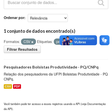
Github
Ordenar por
1 conjunto de dados encontrado(s)
Formatos:
CSV
Etiquetas:
pessoal
CNPq
Filtrar Resultados
Pesquisadores Bolsistas Produtividade - PQ/CNPq
Relação dos pesquisadores da UFPI Bolsistas Produtividade - PQ
CNPq.
CSV
PDF
Você também pode ter acesso a esses registros usando a
API
(veja
Documentação
da API
).