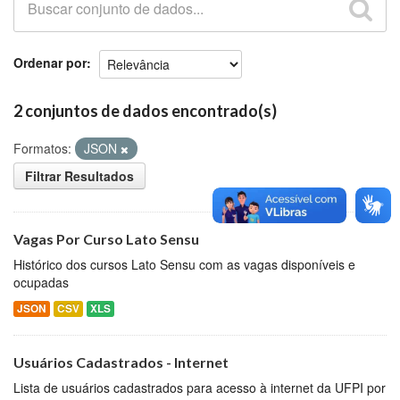
Github
Ordenar por
2 conjuntos de dados encontrado(s)
Formatos:
JSON
Filtrar Resultados
Vagas Por Curso Lato Sensu
Histórico dos cursos Lato Sensu com as vagas disponíveis e
ocupadas
JSON
CSV
XLS
Usuários Cadastrados - Internet
Lista de usuários cadastrados para acesso à internet da UFPI por