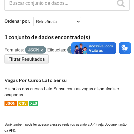
Github
Ordenar por
1 conjunto de dados encontrado(s)
Formatos:
JSON
Etiquetas:
vagas
curso
Filtrar Resultados
Vagas Por Curso Lato Sensu
Histórico dos cursos Lato Sensu com as vagas disponíveis e
ocupadas
JSON
CSV
XLS
Você também pode ter acesso a esses registros usando a
API
(veja
Documentação
da API
).