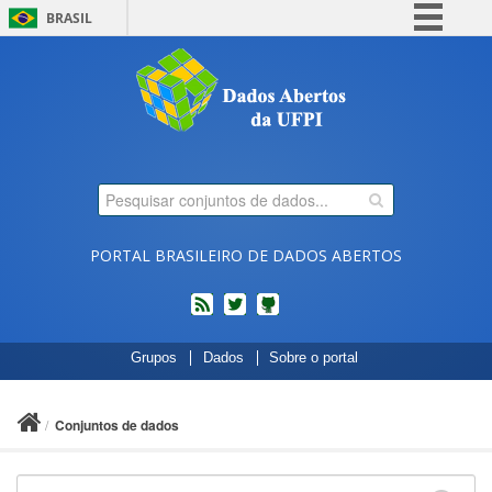
BRASIL
Simplifique!
Comunica BR
Participe
Acesso à informação
Legislação
Canais
PORTAL BRASILEIRO DE DADOS ABERTOS
feed
twitter
Códigos
Grupos
Dados
Sobre o portal
fonte
de
projetos
Conjuntos de dados
do
dados.gov.br
no