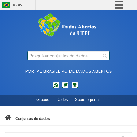
BRASIL
Simplifique!
Comunica BR
Participe
Acesso à informação
Legislação
Canais
PORTAL BRASILEIRO DE DADOS ABERTOS
feed
twitter
Códigos
Grupos
Dados
Sobre o portal
fonte
de
projetos
Conjuntos de dados
do
dados.gov.br
no