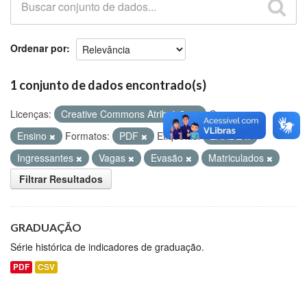
Github
Ordenar por
1 conjunto de dados encontrado(s)
Licenças:
Creative Commons Atribuição
Grupos:
Ensino
Formatos:
PDF
Etiquetas:
ENADE
Ingressantes
Vagas
Evasão
Matriculados
Filtrar Resultados
GRADUAÇÃO
Série histórica de indicadores de graduação.
PDF
CSV