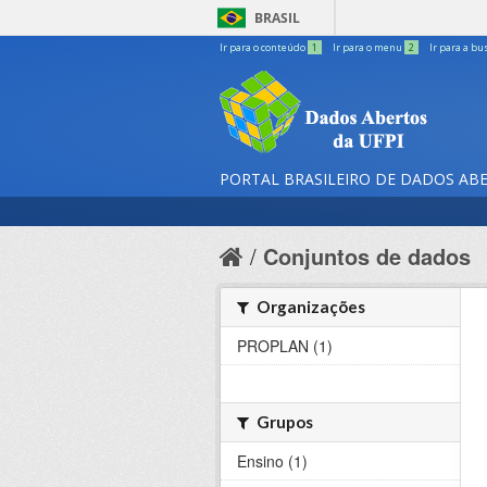
BRASIL
Ir para o conteúdo
1
Ir para o menu
2
Ir para a bu
PORTAL BRASILEIRO DE DADOS AB
Conjuntos de dados
Organizações
PROPLAN (1)
Grupos
Ensino (1)