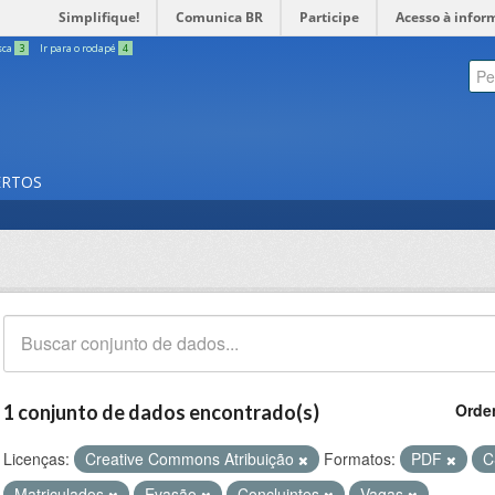
Simplifique!
Comunica BR
Participe
Acesso à infor
sca
3
Ir para o rodapé
4
ERTOS
Orde
1 conjunto de dados encontrado(s)
Licenças:
Creative Commons Atribuição
Formatos:
PDF
C
Matriculados
Evasão
Concluintes
Vagas