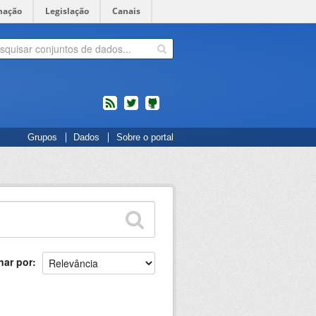
mação
Legislação
Canais
feed
twitter
Códigos
Grupos
Dados
Sobre o portal
fonte
de
projetos
do
dados.gov.br
no
Github
nar por