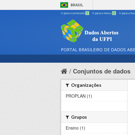
BRASIL
Ir para o conteúdo
1
Ir para o menu
2
Ir para a bu
PORTAL BRASILEIRO DE DADOS AB
Conjuntos de dados
Organizações
PROPLAN (1)
Grupos
Ensino (1)