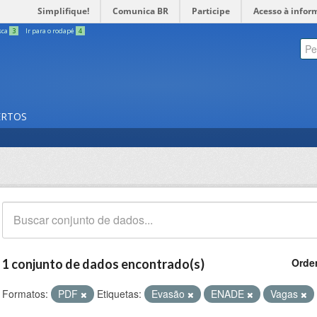
Simplifique!
Comunica BR
Participe
Acesso à infor
sca
3
Ir para o rodapé
4
ERTOS
Orde
1 conjunto de dados encontrado(s)
Formatos:
PDF
Etiquetas:
Evasão
ENADE
Vagas