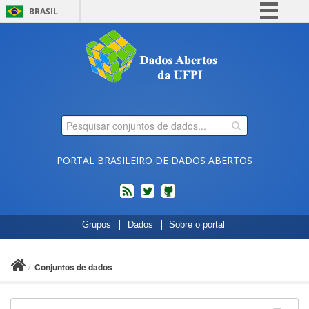
BRASIL
Simplifique!
Comunica BR
Participe
Acesso à informação
Legislação
Canais
PORTAL BRASILEIRO DE DADOS ABERTOS
feed
twitter
Códigos
Grupos
Dados
Sobre o portal
fonte
de
projetos
Conjuntos de dados
do
dados.gov.br
no