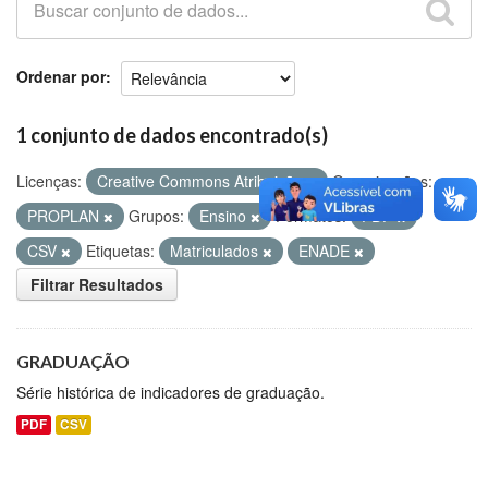
Github
Ordenar por
1 conjunto de dados encontrado(s)
Licenças:
Creative Commons Atribuição
Organizações:
PROPLAN
Grupos:
Ensino
Formatos:
PDF
CSV
Etiquetas:
Matriculados
ENADE
Filtrar Resultados
GRADUAÇÃO
Série histórica de indicadores de graduação.
PDF
CSV