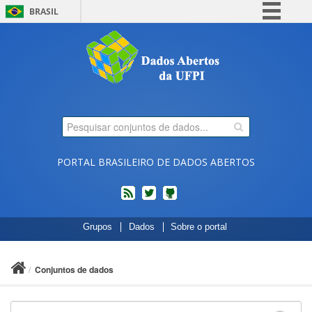
BRASIL
Simplifique!
Comunica BR
Participe
Acesso à informação
Legislação
Canais
PORTAL BRASILEIRO DE DADOS ABERTOS
feed
twitter
Códigos
Grupos
Dados
Sobre o portal
fonte
de
projetos
Conjuntos de dados
do
dados.gov.br
no