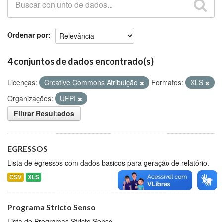
Github
Ordenar por
4 conjuntos de dados encontrado(s)
Licenças:
Creative Commons Atribuição
Formatos:
XLS
Organizações:
UFPI
Filtrar Resultados
EGRESSOS
Lista de egressos com dados basicos para geração de relatório.
CSV
XLS
Programa Stricto Senso
Lista de Programas Stricto Senso