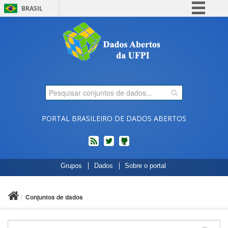
BRASIL
Simplifique!
Comunica BR
Participe
Acesso à informação
Legislação
Canais
PORTAL BRASILEIRO DE DADOS ABERTOS
feed
twitter
Códigos
Grupos
Dados
Sobre o portal
fonte
de
projetos
Conjuntos de dados
do
dados.gov.br
no