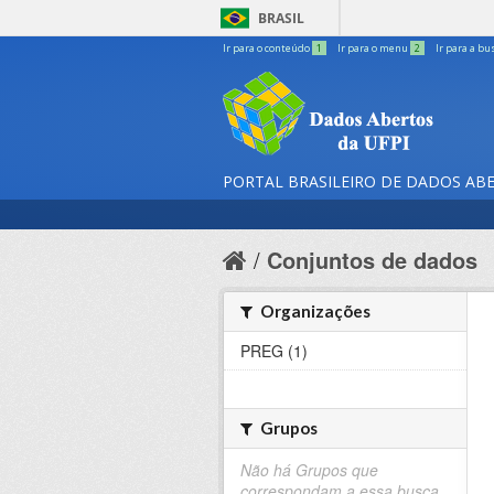
BRASIL
Ir para o conteúdo
1
Ir para o menu
2
Ir para a bu
PORTAL BRASILEIRO DE DADOS AB
Conjuntos de dados
Organizações
PREG (1)
Grupos
Não há Grupos que
correspondam a essa busca