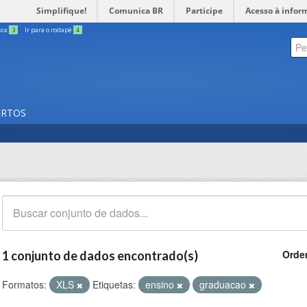
Simplifique!
Comunica BR
Participe
Acesso à infor
sca
3
Ir para o rodapé
4
ERTOS
Orde
1 conjunto de dados encontrado(s)
Formatos:
XLS
Etiquetas:
ensino
graduacao