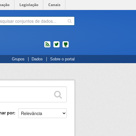
mação
Legislação
Canais
feed
twitter
Códigos
Grupos
Dados
Sobre o portal
fonte
de
projetos
do
dados.gov.br
no
Github
nar por