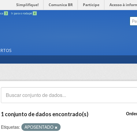
Simplifique!
Comunica BR
Participe
Acesso à infor
sca
3
Ir para o rodapé
4
ERTOS
Orde
1 conjunto de dados encontrado(s)
Etiquetas:
APOSENTADO