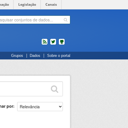
mação
Legislação
Canais
feed
twitter
Códigos
Grupos
Dados
Sobre o portal
fonte
de
projetos
do
dados.gov.br
no
Github
nar por