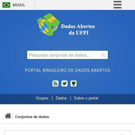
BRASIL
Simplifique!
Comunica BR
Participe
Acesso à informação
Legislação
Canais
PORTAL BRASILEIRO DE DADOS ABERTOS
feed
twitter
Códigos
Grupos
Dados
Sobre o portal
fonte
de
projetos
Conjuntos de dados
do
dados.gov.br
no