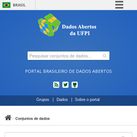
BRASIL
Simplifique!
Comunica BR
Participe
Acesso à informação
Legislação
Canais
PORTAL BRASILEIRO DE DADOS ABERTOS
feed
twitter
Códigos
Grupos
Dados
Sobre o portal
fonte
de
projetos
Conjuntos de dados
do
dados.gov.br
no