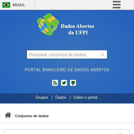
BRASIL
Simplifique!
Comunica BR
Participe
Acesso à informação
Legislação
Canais
PORTAL BRASILEIRO DE DADOS ABERTOS
feed
twitter
Códigos
Grupos
Dados
Sobre o portal
fonte
de
projetos
Conjuntos de dados
do
dados.gov.br
no