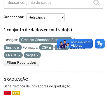
Github
Ordenar por
1 conjunto de dados encontrado(s)
Licenças:
Creative Commons Atribuição
Grupos:
Ensino
Formatos:
CSV
PDF
Etiquetas:
ENADE
Vagas
Filtrar Resultados
GRADUAÇÃO
Série histórica de indicadores de graduação.
PDF
CSV