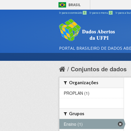
BRASIL
Ir para o conteúdo
1
Ir para o menu
2
Ir para a bu
PORTAL BRASILEIRO DE DADOS AB
Conjuntos de dados
Organizações
PROPLAN (1)
Grupos
Ensino (1)