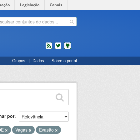
mação
Legislação
Canais
feed
twitter
Códigos
Grupos
Dados
Sobre o portal
fonte
de
projetos
do
dados.gov.br
no
Github
nar por
DE
Vagas
Evasão