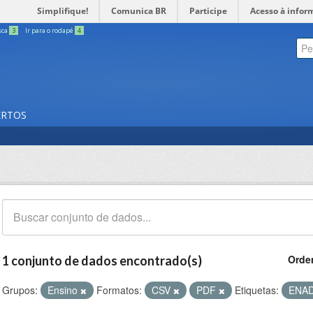
Simplifique!
Comunica BR
Participe
Acesso à infor
sca
3
Ir para o rodapé
4
ERTOS
Orde
1 conjunto de dados encontrado(s)
Grupos:
Ensino
Formatos:
CSV
PDF
Etiquetas:
ENA