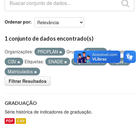
Github
Ordenar por
1 conjunto de dados encontrado(s)
Organizações:
PROPLAN
Grupos:
Ensino
Formatos:
CSV
Etiquetas:
ENADE
Ingressantes
Vagas
Matriculados
Filtrar Resultados
GRADUAÇÃO
Série histórica de indicadores de graduação.
PDF
CSV