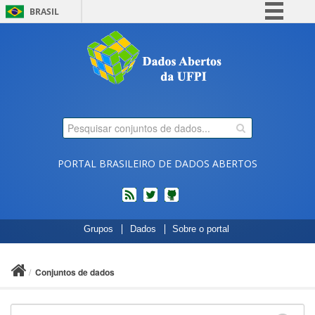
BRASIL
Simplifique!
Comunica BR
Participe
Acesso à informação
Legislação
Canais
PORTAL BRASILEIRO DE DADOS ABERTOS
feed
twitter
Códigos
Grupos
Dados
Sobre o portal
fonte
de
projetos
Conjuntos de dados
do
dados.gov.br
no