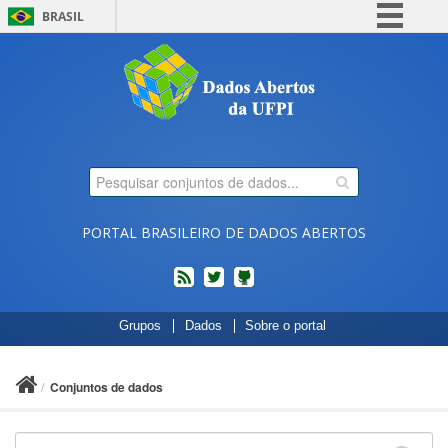
BRASIL
Simplifique!
Comunica BR
Participe
Acesso à informação
Legislação
Canais
PORTAL BRASILEIRO DE DADOS ABERTOS
feed
twitter
Códigos
Grupos
Dados
Sobre o portal
fonte
de
projetos
Conjuntos de dados
do
dados.gov.br
no