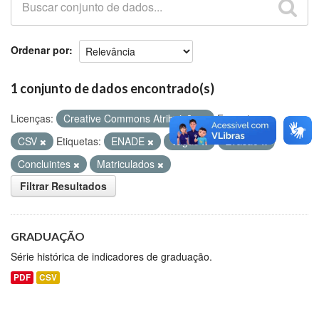
Github
Ordenar por
1 conjunto de dados encontrado(s)
Licenças:
Creative Commons Atribuição
Formatos:
CSV
Etiquetas:
ENADE
Vagas
Evasão
Concluintes
Matriculados
Filtrar Resultados
GRADUAÇÃO
Série histórica de indicadores de graduação.
PDF
CSV