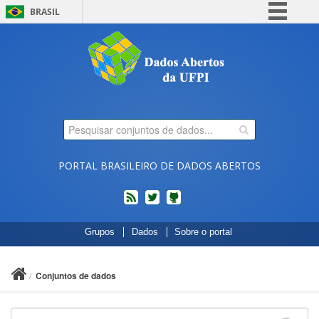
BRASIL
Simplifique!
Comunica BR
Participe
Acesso à informação
Legislação
Canais
PORTAL BRASILEIRO DE DADOS ABERTOS
feed
twitter
Códigos
Grupos
Dados
Sobre o portal
fonte
de
projetos
Conjuntos de dados
do
dados.gov.br
no