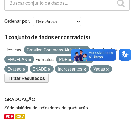
Github
Ordenar por
1 conjunto de dados encontrado(s)
Licenças:
Creative Commons Atribuição
Organizações:
PROPLAN
Formatos:
PDF
CSV
Etiquetas:
Evasão
ENADE
Ingressantes
Vagas
Filtrar Resultados
GRADUAÇÃO
Série histórica de indicadores de graduação.
PDF
CSV