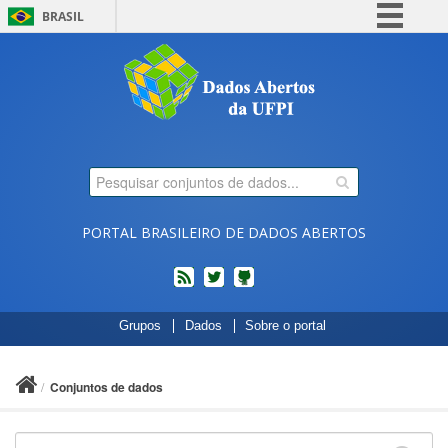
BRASIL
Simplifique!
Comunica BR
Participe
Acesso à informação
Legislação
Canais
PORTAL BRASILEIRO DE DADOS ABERTOS
feed
twitter
Códigos
Grupos
Dados
Sobre o portal
fonte
de
projetos
Conjuntos de dados
do
dados.gov.br
no