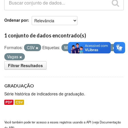
Github
Ordenar por
1 conjunto de dados encontrado(s)
Formatos:
CSV
Etiquetas:
Matriculados
ENADE
Vagas
Filtrar Resultados
GRADUAÇÃO
Série histórica de indicadores de graduação.
PDF
CSV
Você também pode ter acesso a esses registros usando a
API
(veja
Documentação
da API
).