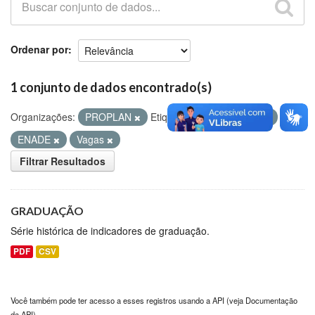
Github
Ordenar por
1 conjunto de dados encontrado(s)
Organizações:
PROPLAN
Etiquetas:
Matriculados
ENADE
Vagas
Filtrar Resultados
GRADUAÇÃO
Série histórica de indicadores de graduação.
PDF
CSV
Você também pode ter acesso a esses registros usando a
API
(veja
Documentação
da API
).