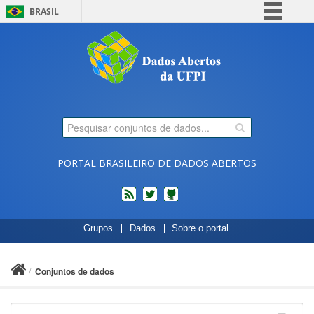
BRASIL
Simplifique!
Comunica BR
Participe
Acesso à informação
Legislação
Canais
PORTAL BRASILEIRO DE DADOS ABERTOS
feed
twitter
Códigos
Grupos
Dados
Sobre o portal
fonte
de
projetos
Conjuntos de dados
do
dados.gov.br
no