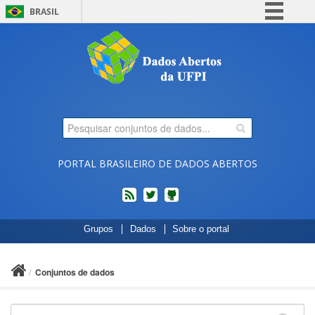
BRASIL
Simplifique!
Comunica BR
Participe
Acesso à informação
Legislação
Canais
PORTAL BRASILEIRO DE DADOS ABERTOS
feed
twitter
Códigos
Grupos
Dados
Sobre o portal
fonte
de
projetos
Conjuntos de dados
do
dados.gov.br
no