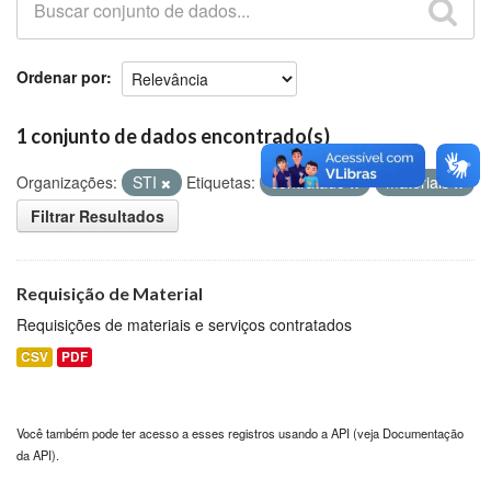
Github
Ordenar por
1 conjunto de dados encontrado(s)
Organizações:
STI
Etiquetas:
contratado
materiais
Filtrar Resultados
Requisição de Material
Requisições de materiais e serviços contratados
CSV
PDF
Você também pode ter acesso a esses registros usando a
API
(veja
Documentação
da API
).