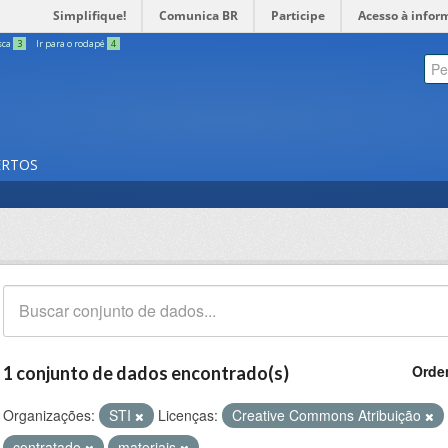
Simplifique!
Comunica BR
Participe
Acesso à infor
sca
3
Ir para o rodapé
4
ERTOS
Orde
1 conjunto de dados encontrado(s)
Organizações:
STI
Licenças:
Creative Commons Atribuição
contratado
materiais