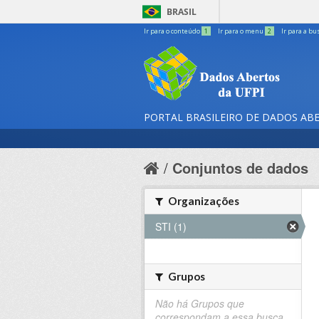
BRASIL
Ir para o conteúdo
1
Ir para o menu
2
Ir para a bu
PORTAL BRASILEIRO DE DADOS AB
Conjuntos de dados
Organizações
STI (1)
Grupos
Não há Grupos que
correspondam a essa busca