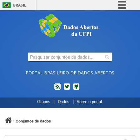
BRASIL
Simplifique!
Comunica BR
Participe
Acesso à informação
Legislação
Canais
PORTAL BRASILEIRO DE DADOS ABERTOS
feed
twitter
Códigos
Grupos
Dados
Sobre o portal
fonte
de
projetos
Conjuntos de dados
do
dados.gov.br
no