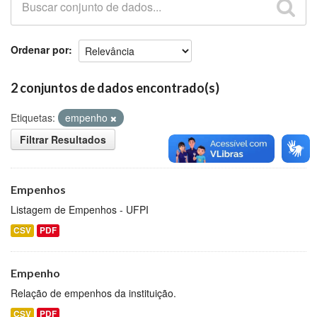
Github
Ordenar por
2 conjuntos de dados encontrado(s)
Etiquetas:
empenho
Filtrar Resultados
Empenhos
Listagem de Empenhos - UFPI
CSV
PDF
Empenho
Relação de empenhos da instituição.
CSV
PDF