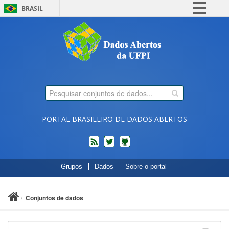
BRASIL
Simplifique!
Comunica BR
Participe
Acesso à informação
Legislação
Canais
PORTAL BRASILEIRO DE DADOS ABERTOS
feed
twitter
Códigos
Grupos
Dados
Sobre o portal
fonte
de
projetos
Conjuntos de dados
do
dados.gov.br
no