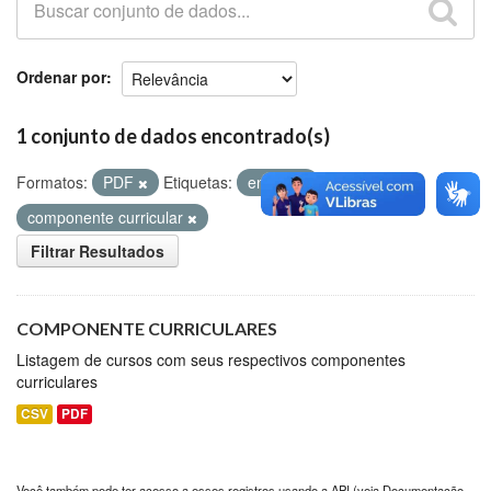
Github
Ordenar por
1 conjunto de dados encontrado(s)
Formatos:
PDF
Etiquetas:
ensino
componente curricular
Filtrar Resultados
COMPONENTE CURRICULARES
Listagem de cursos com seus respectivos componentes
curriculares
CSV
PDF
Você também pode ter acesso a esses registros usando a
API
(veja
Documentação