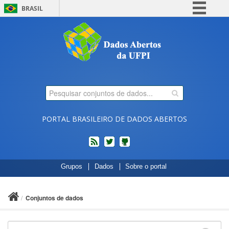
BRASIL
Simplifique!
Comunica BR
Participe
Acesso à informação
Legislação
Canais
PORTAL BRASILEIRO DE DADOS ABERTOS
feed
twitter
Códigos
Grupos
Dados
Sobre o portal
fonte
de
projetos
Conjuntos de dados
do
dados.gov.br
no