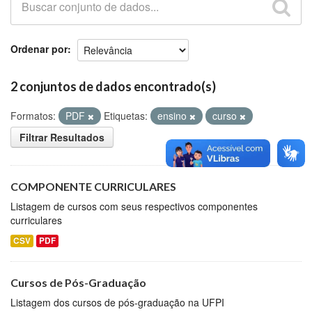
Github
Ordenar por
2 conjuntos de dados encontrado(s)
Formatos:
PDF
Etiquetas:
ensino
curso
Filtrar Resultados
COMPONENTE CURRICULARES
Listagem de cursos com seus respectivos componentes
curriculares
CSV
PDF
Cursos de Pós-Graduação
Listagem dos cursos de pós-graduação na UFPI