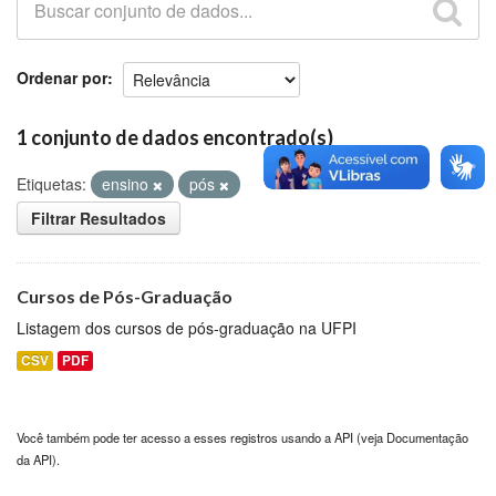
Github
Ordenar por
1 conjunto de dados encontrado(s)
Etiquetas:
ensino
pós
Filtrar Resultados
Cursos de Pós-Graduação
Listagem dos cursos de pós-graduação na UFPI
CSV
PDF
Você também pode ter acesso a esses registros usando a
API
(veja
Documentação
da API
).