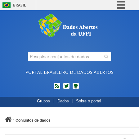
BRASIL
Simplifique!
Comunica BR
Participe
Acesso à informação
Legislação
Canais
PORTAL BRASILEIRO DE DADOS ABERTOS
feed
twitter
Códigos
Grupos
Dados
Sobre o portal
fonte
de
projetos
Conjuntos de dados
do
dados.gov.br
no