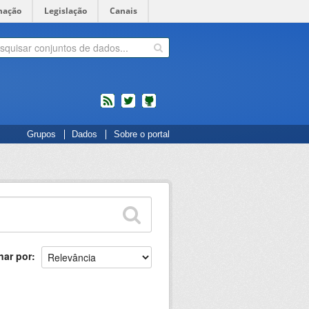
mação
Legislação
Canais
feed
twitter
Códigos
Grupos
Dados
Sobre o portal
fonte
de
projetos
do
dados.gov.br
no
Github
nar por