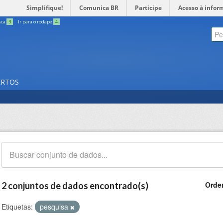
Simplifique!
Comunica BR
Participe
Acesso à infor
sca
3
Ir para o rodapé
4
ERTOS
Orde
2 conjuntos de dados encontrado(s)
Etiquetas:
pesquisa