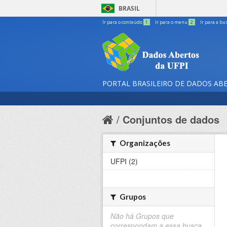
BRASIL
Ir para o conteúdo
1
Ir para o menu
2
Ir para a bu
PORTAL BRASILEIRO DE DADOS AB
Conjuntos de dados
Organizações
UFPI (2)
Grupos
Não há Grupos que
correspondam a essa busca