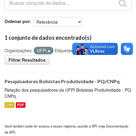
Github
Ordenar por
1 conjunto de dados encontrado(s)
Organizações:
UFPI
Etiquetas:
pessoal
Filtrar Resultados
Pesquisadores Bolsistas Produtividade - PQ/CNPq
Relação dos pesquisadores da UFPI Bolsistas Produtividade - PQ
CNPq.
CSV
PDF
Você também pode ter acesso a esses registros usando a
API
(veja
Documentação
da API
).