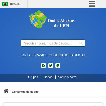
BRASIL
Simplifique!
Comunica BR
Participe
Acesso à informação
Legislação
Canais
PORTAL BRASILEIRO DE DADOS ABERTOS
feed
twitter
Códigos
Grupos
Dados
Sobre o portal
fonte
de
projetos
Conjuntos de dados
do
dados.gov.br
no