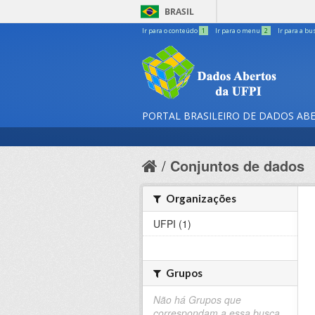
BRASIL
Ir para o conteúdo
1
Ir para o menu
2
Ir para a bu
PORTAL BRASILEIRO DE DADOS AB
Conjuntos de dados
Organizações
UFPI (1)
Grupos
Não há Grupos que
correspondam a essa busca