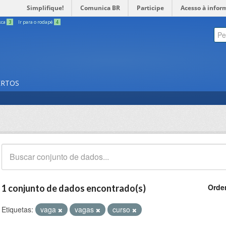
Simplifique!
Comunica BR
Participe
Acesso à infor
sca
3
Ir para o rodapé
4
ERTOS
Orde
1 conjunto de dados encontrado(s)
Etiquetas:
vaga
vagas
curso