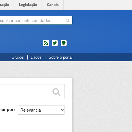
mação
Legislação
Canais
feed
twitter
Códigos
Grupos
Dados
Sobre o portal
fonte
de
projetos
do
dados.gov.br
no
Github
nar por