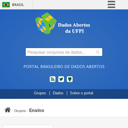
BRASIL
Simplifique!
Comunica BR
Participe
Acesso à informação
Legislação
Canais
PORTAL BRASILEIRO DE DADOS ABERTOS
feed
twitter
Códigos
Grupos
Dados
Sobre o portal
fonte
de
projetos
Ensino
Grupos
do
dados.gov.br
no