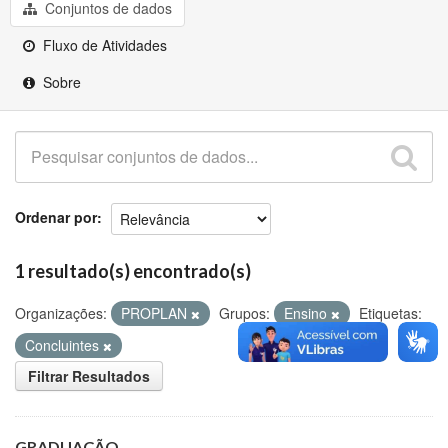
Github
Conjuntos de dados
Fluxo de Atividades
Sobre
Ordenar por
1 resultado(s) encontrado(s)
Organizações:
PROPLAN
Grupos:
Ensino
Etiquetas:
Concluintes
Filtrar Resultados
GRADUAÇÃO