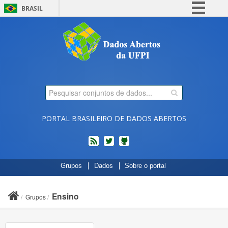
BRASIL
Simplifique!
Comunica BR
Participe
Acesso à informação
Legislação
Canais
PORTAL BRASILEIRO DE DADOS ABERTOS
feed
twitter
Códigos
Grupos
Dados
Sobre o portal
fonte
de
projetos
Ensino
Grupos
do
dados.gov.br
no