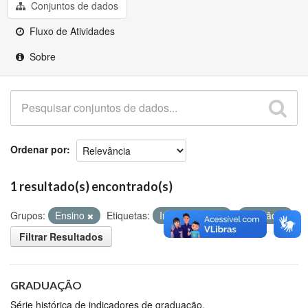
Github
Conjuntos de dados
Fluxo de Atividades
Sobre
Ordenar por
1 resultado(s) encontrado(s)
Grupos:
Ensino
Etiquetas:
Ingressantes
Evasão
Filtrar Resultados
GRADUAÇÃO
Série histórica de indicadores de graduação.