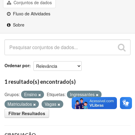
Github
Conjuntos de dados
Fluxo de Atividades
Sobre
Ordenar por
1 resultado(s) encontrado(s)
Grupos:
Ensino
Etiquetas:
Ingressantes
Matriculados
Vagas
Filtrar Resultados
GRADUAÇÃO