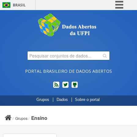
BRASIL
Simplifique!
Comunica BR
Participe
Acesso à informação
Legislação
Canais
PORTAL BRASILEIRO DE DADOS ABERTOS
feed
twitter
Códigos
Grupos
Dados
Sobre o portal
fonte
de
projetos
Ensino
Grupos
do
dados.gov.br
no