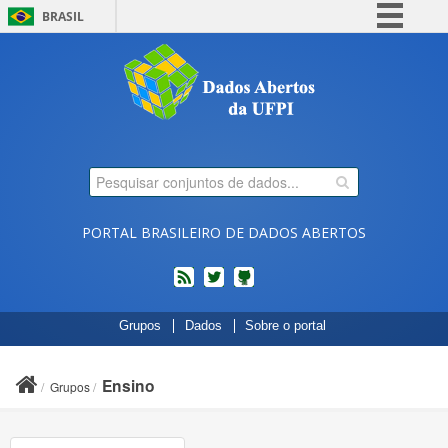
BRASIL
Simplifique!
Comunica BR
Participe
Acesso à informação
Legislação
Canais
PORTAL BRASILEIRO DE DADOS ABERTOS
feed
twitter
Códigos
Grupos
Dados
Sobre o portal
fonte
de
projetos
Ensino
Grupos
do
dados.gov.br
no