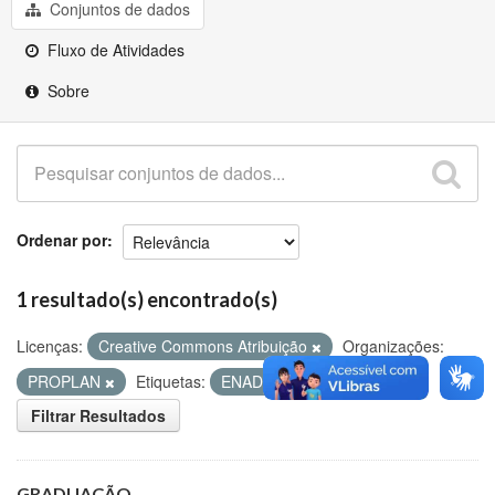
Github
Conjuntos de dados
Fluxo de Atividades
Sobre
Ordenar por
1 resultado(s) encontrado(s)
Licenças:
Creative Commons Atribuição
Organizações:
PROPLAN
Etiquetas:
ENADE
Concluintes
Filtrar Resultados
GRADUAÇÃO