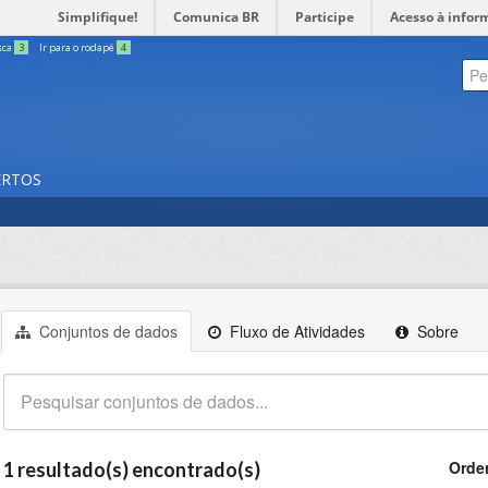
Simplifique!
Comunica BR
Participe
Acesso à infor
sca
3
Ir para o rodapé
4
ERTOS
Conjuntos de dados
Fluxo de Atividades
Sobre
Orde
1 resultado(s) encontrado(s)