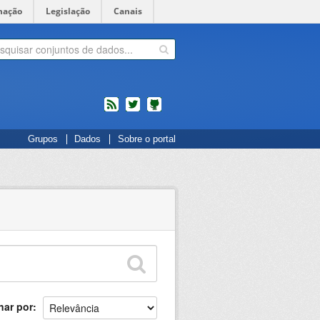
mação
Legislação
Canais
feed
twitter
Códigos
Grupos
Dados
Sobre o portal
fonte
de
projetos
do
dados.gov.br
no
Github
nar por