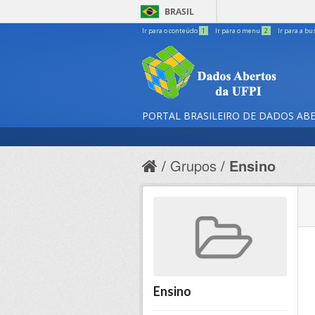
BRASIL
Ir para o conteúdo
1
Ir para o menu
2
Ir para a bu
PORTAL BRASILEIRO DE DADOS AB
Grupos
Ensino
Ensino