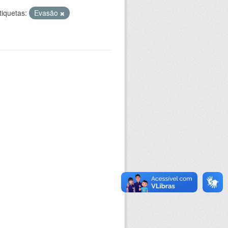
tiquetas:
Evasão